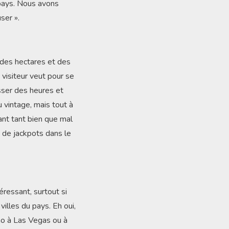
 pays. Nous avons
ser ».
r des hectares et des
 visiteur veut pour se
sser des heures et
 vintage, mais tout à
nant tant bien que mal
s de jackpots dans le
éressant, surtout si
villes du pays. Eh oui,
no à Las Vegas ou à