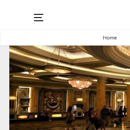
Skip
to
content
Open
Sidebar
Home