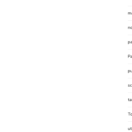
ma
no
pa
Pa
pu
s
ta
To
ut