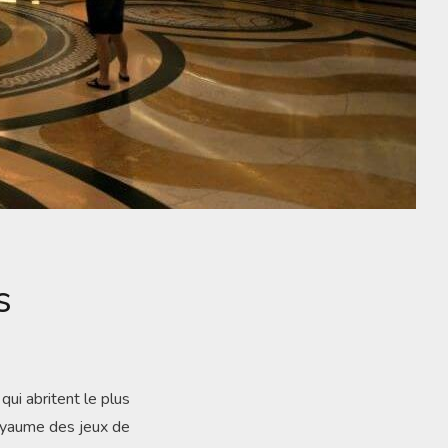
s
ui abritent le plus
royaume des jeux de