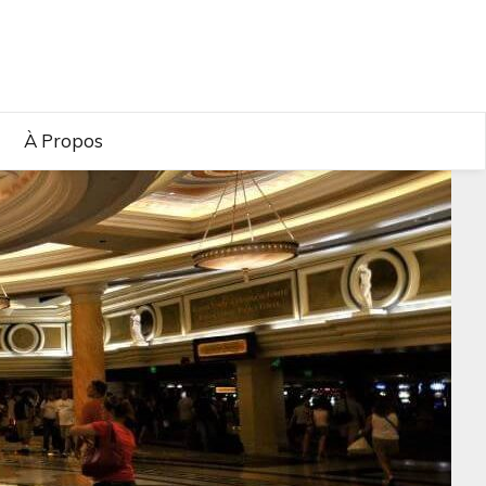
À Propos