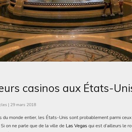
leurs casinos aux États-Uni
cles
|
29 mars 2018
s du monde entier, les États-Unis sont probablement parmi ceux q
 Si on ne parle que de la ville de
Las Vegas
qui est d’ailleurs le 