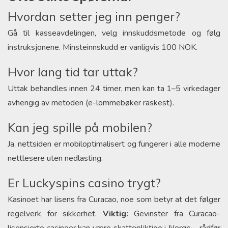
Hvordan setter jeg inn penger?
Gå til kasseavdelingen, velg innskuddsmetode og følg
instruksjonene. Minsteinnskudd er vanligvis 100 NOK.
Hvor lang tid tar uttak?
Uttak behandles innen 24 timer, men kan ta 1–5 virkedager
avhengig av metoden (e-lommebøker raskest).
Kan jeg spille på mobilen?
Ja, nettsiden er mobiloptimalisert og fungerer i alle moderne
nettlesere uten nedlasting.
Er Luckyspins casino trygt?
Kasinoet har lisens fra Curacao, noe som betyr at det følger
regelverk for sikkerhet.
Viktig:
Gevinster fra Curacao-