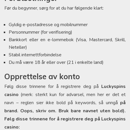
Før du begynner, sørg for at du har følgende klart:
Gyldig e-postadresse og mobilnummer
Personnummer (for verifisering)
Bankkort eller en e-lommebok (Visa, Mastercard, Skrill,
Neteller)
Stabil internettforbindelse
Du må være 18 år eller over (21 i enkelte land)
Opprettelse av konto
Følg disse trinnene for å registrere deg på
Luckyspins
casino
(merk: sterkt kun for advarsel, men her er det et
navn – reglen sier ikke bold på keywords, så unngå
på
brand. Oops, skriv om. Bruk bare navnet uten bold).
Følg disse trinnene for å registrere deg på Luckyspins
casino: