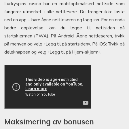
Luckyspins casino har en mobiloptimalisert nettside som
fungerer utmerket i alle nettlesere. Du trenger ikke laste
ned en app – bare åpne nettleseren og logg inn. For en enda
bedre opplevelse kan du legge til nettsiden på
startskjermen (PWA). På Android: Åpne nettleseren, trykk
på menyen og velg «Legg til på startsiden». På iOS: Trykk på
deleknappen og velg «Legg til på Hjem-skjerm».
Maksimering av bonusen