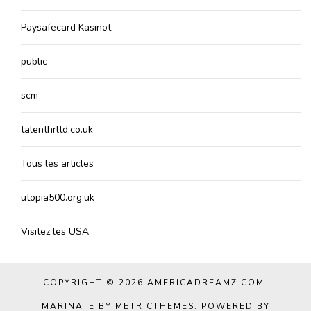
Paysafecard Kasinot
public
scm
talenthrltd.co.uk
Tous les articles
utopia500.org.uk
Visitez les USA
COPYRIGHT © 2026
AMERICADREAMZ.COM
.
MARINATE BY METRICTHEMES
. POWERED BY