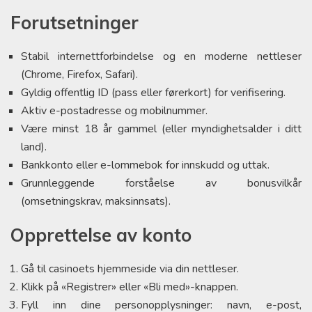
Forutsetninger
Stabil internettforbindelse og en moderne nettleser
(Chrome, Firefox, Safari).
Gyldig offentlig ID (pass eller førerkort) for verifisering.
Aktiv e-postadresse og mobilnummer.
Være minst 18 år gammel (eller myndighetsalder i ditt
land).
Bankkonto eller e-lommebok for innskudd og uttak.
Grunnleggende forståelse av bonusvilkår
(omsetningskrav, maksinnsats).
Opprettelse av konto
Gå til casinoets hjemmeside via din nettleser.
Klikk på «Registrer» eller «Bli med»-knappen.
Fyll inn dine personopplysninger: navn, e-post,