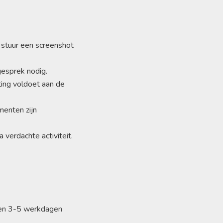
stuur een screenshot
esprek nodig.
ting voldoet aan de
menten zijn
 verdachte activiteit.
gen 3-5 werkdagen