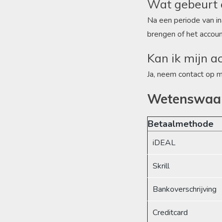
Wat gebeurt e
Na een periode van in
brengen of het account
Kan ik mijn ac
Ja, neem contact op me
Wetenswaa
Betaalmethode
iDEAL
Skrill
Bankoverschrijving
Creditcard