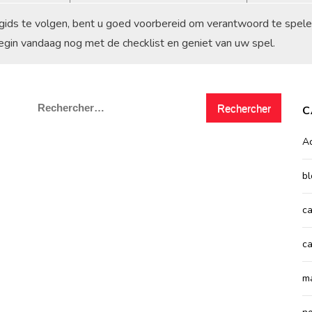
 gids te volgen, bent u goed voorbereid om verantwoord te spel
egin vandaag nog met de checklist en geniet van uw spel.
Rechercher :
C
Ac
bl
c
ca
ma