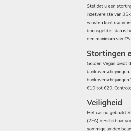
Stel dat u een stort
inzetvereiste van 35
winsten kunt opnemen.
bonusgeld is, dan is 
een maximum van €5 pe
Stortingen
Golden Vegas biedt di
bankoverschrijvingen. 
bankoverschrijvinge
€10 tot €20. Controlee
Veiligheid
Het casino gebruikt 
(2FA) beschikbaar voo
sommige landen belast