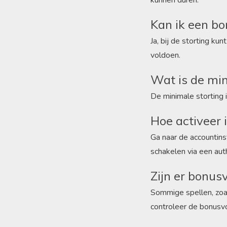
kunnen duren.
Kan ik een b
Ja, bij de storting ku
voldoen.
Wat is de min
De minimale storting 
Hoe activeer 
Ga naar de accountins
schakelen via een aut
Zijn er bonusv
Sommige spellen, zoals
controleer de bonusv