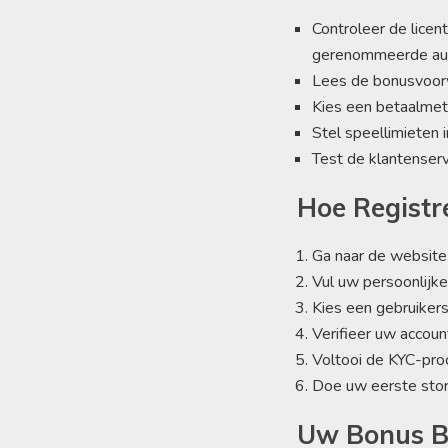
Controleer de licen
gerenommeerde auto
Lees de bonusvoorwa
Kies een betaalmetho
Stel speellimieten 
Test de klantenservi
Hoe Registr
Ga naar de websit
Vul uw persoonlijk
Kies een gebruike
Verifieer uw account
Voltooi de KYC-pro
Doe uw eerste stor
Uw Bonus B