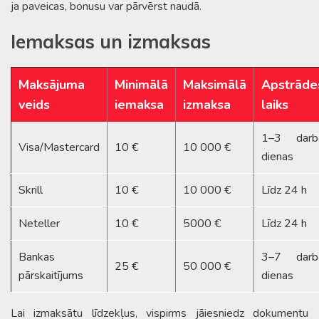
ja paveicas, bonusu var pārvērst naudā.
Iemaksas un izmaksas
Maksājuma
Minimālā
Maksimālā
Apstrāde
veids
iemaksa
izmaksa
laiks
1–3 darb
Visa/Mastercard
10 €
10 000 €
dienas
Skrill
10 €
10 000 €
Līdz 24 h
Neteller
10 €
5000 €
Līdz 24 h
Bankas
3–7 darb
25 €
50 000 €
pārskaitījums
dienas
Lai izmaksātu līdzekļus, vispirms jāiesniedz dokumentu