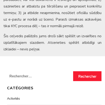
sazinieties ar atbalstu pa tērzēšanu un pieprasiet konkrētu
termiņu; 3) ja atbilde neapmierina, nosūtiet oficiālu sūdzību
uz e-pastu ar norādi uz licenci. Parasti izmaksas aizkavējas
tikai KYC procesa dēļ – tas ir normāli pirmajā reizē.
Šis ceļvedis palīdzēs jums droši sākt spēlēt un izvairīties no
izplatītākajiem slazdiem. Atcerieties spēlēt atbildīgi un
izklaidei – nevis peļņai.
Rechercher :
CATÉGORIES
Activités