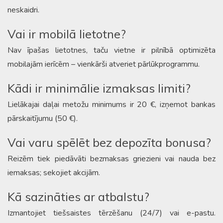
neskaidri.
Vai ir mobilā lietotne?
Nav īpašas lietotnes, taču vietne ir pilnībā optimizēta
mobilajām ierīcēm – vienkārši atveriet pārlūkprogrammu.
Kādi ir minimālie izmaksas limiti?
Lielākajai daļai metožu minimums ir 20 €, izņemot bankas
pārskaitījumu (50 €).
Vai varu spēlēt bez depozīta bonusa?
Reizēm tiek piedāvāti bezmaksas griezieni vai nauda bez
iemaksas; sekojiet akcijām.
Kā sazināties ar atbalstu?
Izmantojiet tiešsaistes tērzēšanu (24/7) vai e-pastu.