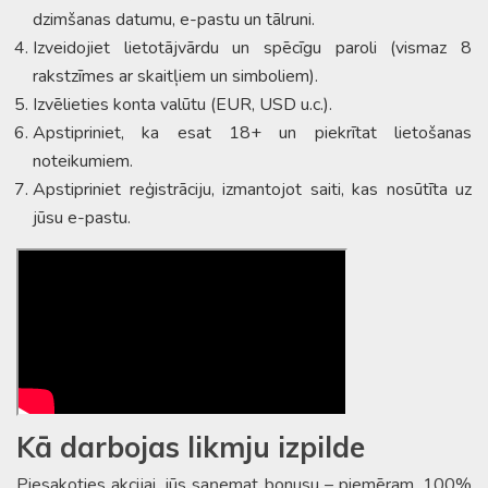
dzimšanas datumu, e-pastu un tālruni.
Izveidojiet lietotājvārdu un spēcīgu paroli (vismaz 8
rakstzīmes ar skaitļiem un simboliem).
Izvēlieties konta valūtu (EUR, USD u.c.).
Apstipriniet, ka esat 18+ un piekrītat lietošanas
noteikumiem.
Apstipriniet reģistrāciju, izmantojot saiti, kas nosūtīta uz
jūsu e-pastu.
Kā darbojas likmju izpilde
Piesakoties akcijai, jūs saņemat bonusu – piemēram, 100%