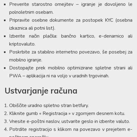
Preverite starostno omejitev – igranje je dovoljeno le
polnoletnim osebam.
Pripravite osebne dokumente za postopek KYC (osebna
izkaznica ali potni list).
Izberite način plačila: bančno kartico, e-denarnico ali
kriptovaluto.
Poskrbite za stabilno internetno povezavo, še posebej za
mobilno igranje.
Dostopajte prek mobilno optimizirane spletne strani ali
PWA – aplikacija ni na voljo v uradnih trgovinah.
Ustvarjanje računa
Obiščite uradno spletno stran betfury.
Kliknite gumb « Registracija » v zgornjem desnem kotu.
Vnesite e-poštni naslov, ustvarite geslo in izberite valuto.
Potrdite registracijo s klikom na povezavo v prejetem e-