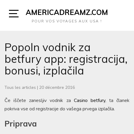
Skip
AMERICADREAMZ.COM
to
content
Open
POUR VOS VOYAGES AUX USA !
Sidebar
Popoln vodnik za
betfury app: registracija,
bonusi, izplačila
Tous les articles
|
20 décembre 2016
Če iščete zanesljiv vodnik za
Casino betfury
, ta članek
pokriva vse od registracije do vašega prvega izplačila.
Priprava