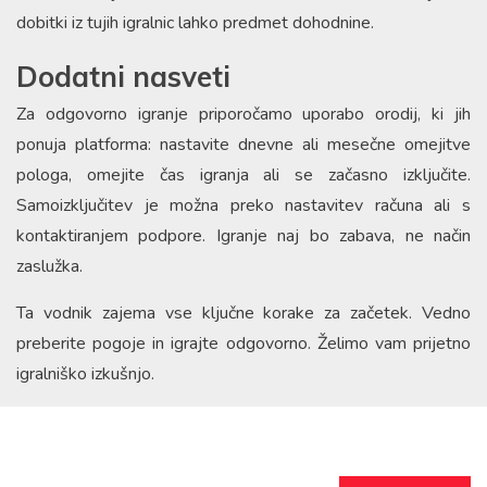
dobitki iz tujih igralnic lahko predmet dohodnine.
Dodatni nasveti
Za odgovorno igranje priporočamo uporabo orodij, ki jih
ponuja platforma: nastavite dnevne ali mesečne omejitve
pologa, omejite čas igranja ali se začasno izključite.
Samoizključitev je možna preko nastavitev računa ali s
kontaktiranjem podpore. Igranje naj bo zabava, ne način
zaslužka.
Ta vodnik zajema vse ključne korake za začetek. Vedno
preberite pogoje in igrajte odgovorno. Želimo vam prijetno
igralniško izkušnjo.