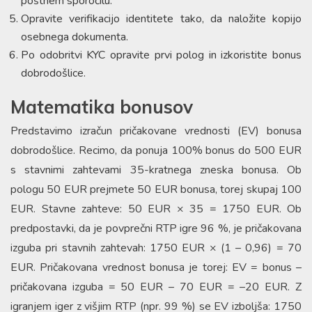
poštnem sporočilu.
Opravite verifikacijo identitete tako, da naložite kopijo
osebnega dokumenta.
Po odobritvi KYC opravite prvi polog in izkoristite bonus
dobrodošlice.
Matematika bonusov
Predstavimo izračun pričakovane vrednosti (EV) bonusa
dobrodošlice. Recimo, da ponuja 100% bonus do 500 EUR
s stavnimi zahtevami 35-kratnega zneska bonusa. Ob
pologu 50 EUR prejmete 50 EUR bonusa, torej skupaj 100
EUR. Stavne zahteve: 50 EUR × 35 = 1750 EUR. Ob
predpostavki, da je povprečni RTP igre 96 %, je pričakovana
izguba pri stavnih zahtevah: 1750 EUR × (1 – 0,96) = 70
EUR. Pričakovana vrednost bonusa je torej: EV = bonus –
pričakovana izguba = 50 EUR – 70 EUR = –20 EUR. Z
igranjem iger z višjim RTP (npr. 99 %) se EV izboljša: 1750