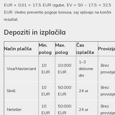
EUR × 0,01 = 17,5 EUR izgube, EV = 50 – 17,5 = 32,5
EUR. Vedno preverite pogoje bonusa, saj vplivajo na končni
rezultat.
Depoziti in izplačila
Min.
Max.
Čas
Način plačila
Provizij
polog
polog
izplačila
1–3
10
10.000
Brez
Visa/Mastercard
delovne
EUR
EUR
provizij
dni
10
50.000
Brez
Skrill
24 ur
EUR
EUR
provizij
10
50.000
Brez
Neteller
24 ur
EUR
EUR
provizij