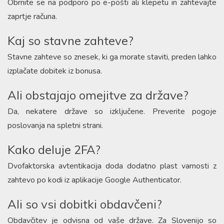
Obrnite se na podporo po e-pošti ali klepetu in zahtevajte
zaprtje računa.
Kaj so stavne zahteve?
Stavne zahteve so znesek, ki ga morate staviti, preden lahko
izplačate dobitek iz bonusa.
Ali obstajajo omejitve za države?
Da, nekatere države so izključene. Preverite pogoje
poslovanja na spletni strani.
Kako deluje 2FA?
Dvofaktorska avtentikacija doda dodatno plast varnosti z
zahtevo po kodi iz aplikacije Google Authenticator.
Ali so vsi dobitki obdavčeni?
Obdavčitev je odvisna od vaše države. Za Slovenijo so