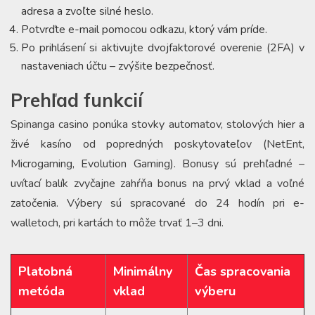
adresa a zvoľte silné heslo.
Potvrďte e-mail pomocou odkazu, ktorý vám príde.
Po prihlásení si aktivujte dvojfaktorové overenie (2FA) v
nastaveniach účtu – zvýšite bezpečnosť.
Prehľad funkcií
Spinanga casino ponúka stovky automatov, stolových hier a
živé kasíno od popredných poskytovateľov (NetEnt,
Microgaming, Evolution Gaming). Bonusy sú prehľadné –
uvítací balík zvyčajne zahŕňa bonus na prvý vklad a voľné
zatočenia. Výbery sú spracované do 24 hodín pri e-
walletoch, pri kartách to môže trvať 1–3 dni.
Platobná
Minimálny
Čas spracovania
metóda
vklad
výberu