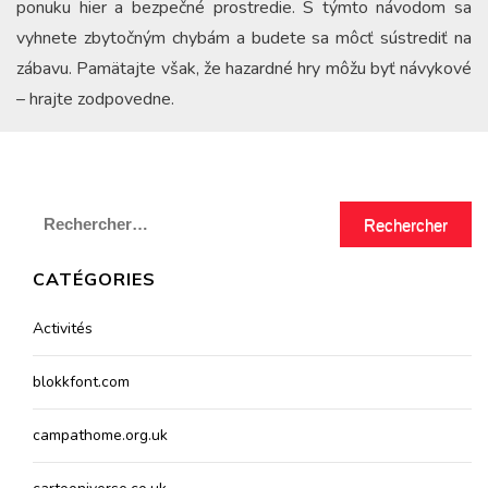
ponuku hier a bezpečné prostredie. S týmto návodom sa
vyhnete zbytočným chybám a budete sa môcť sústrediť na
zábavu. Pamätajte však, že hazardné hry môžu byť návykové
– hrajte zodpovedne.
Rechercher :
CATÉGORIES
Activités
blokkfont.com
campathome.org.uk