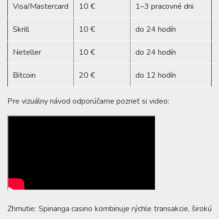
Visa/Mastercard
10 €
1–3 pracovné dni
Skrill
10 €
do 24 hodín
Neteller
10 €
do 24 hodín
Bitcoin
20 €
do 12 hodín
Pre vizuálny návod odporúčame pozrieť si video:
Zhrnutie: Spinanga casino kombinuje rýchle transakcie, širokú