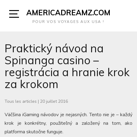
Skip
AMERICADREAMZ.COM
to
content
Open
POUR VOS VOYAGES AUX USA !
Sidebar
Praktický návod na
Spinanga casino –
registrácia a hranie krok
za krokom
Tous les articles
|
20 juillet 2016
Väčšina iGaming návodov je nejasných. Tento nie je – každý
krok je konkrétny, použiteľný a založený na tom, ako
platforma skutočne funguje.