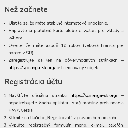
Než začnete
Uistite sa, že máte stabilné internetové pripojenie.
Pripravte si platobnú kartu alebo e-wallet pre vklady a
výbery.
Overte, že máte aspoň 18 rokov (veková hranica pre
hazard v SR).
Zaregistrujte sa len na dôveryhodných stránkach –
https://spinanga-sk.org/
je licencovaný subjekt.
Registrácia účtu
Navštívte oficiálnu stránku
https://spinanga-sk.org/
–
nepotrebujete žiadnu aplikáciu, stačí mobilný prehliadač a
PWA verzia.
Kliknite na tlačidlo „Registrovať“ v pravom hornom rohu.
Vyplňte registračný formulár: meno, e-mail, telefón,