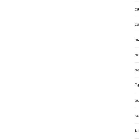
c
ca
ma
no
pa
Pa
pu
s
ta