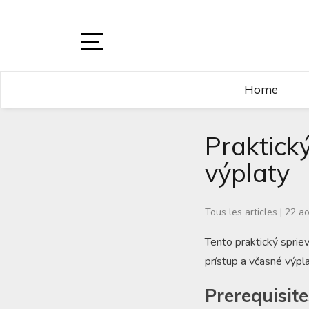
Skip
to
content
Open
Sidebar
Home
Praktick
výplaty
Tous les articles
|
22 a
Tento praktický spri
prístup a včasné výpla
Prerequisite