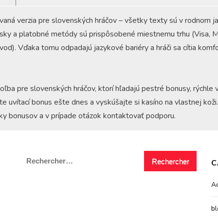
ovaná verzia pre slovenských hráčov – všetky texty sú v rodnom j
ky a platobné metódy sú prispôsobené miestnemu trhu (Visa, Mas
vod). Vďaka tomu odpadajú jazykové bariéry a hráči sa cítia komfo
oľba pre slovenských hráčov, ktorí hľadajú pestré bonusy, rýchle
te uvítací bonus ešte dnes a vyskúšajte si kasíno na vlastnej koži
y bonusov a v prípade otázok kontaktovať podporu.
Rechercher :
C
Ac
bl