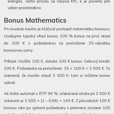
energie). Tento proces sa nazýva KYC a je povinný pre
výber prostriedkov.
Bonus Mathematics
Pri rewards kasíne je kľúčové pochopiť matematiku bonusov.
Uvažujme typický vítací bonus: 100 % bonus na prvý vklad
do 200 € s požiadavkou na pretočenie 35-násobku
bonusovej sumy.
Príklad: Vložíte 100 €, získate 100 € bonus. Celkový kredit:
200 €. Požiadavka na pretočenie: 35 × 100 € = 3 500 €. To
znamená, že musíte staviť 3 500 €, kým si môžete bonus
vybrať.
Ak hráte automat s RTP 96 %, očakávaná strata pri 3 500 €
stávkach je 3 500 × (1 – 0,96) = 140 €. Z pôvodných 100 €
bonusu vám po splnení požiadavky v priemere zostane 100