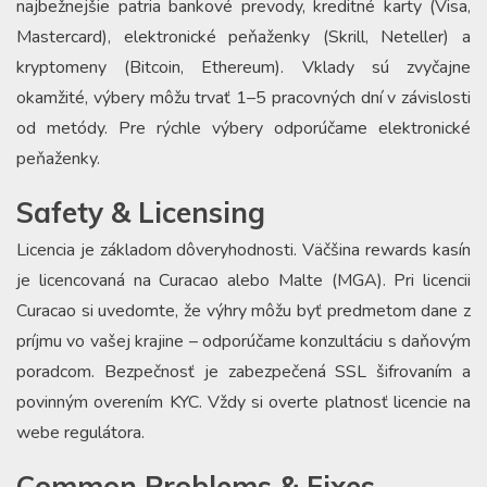
najbežnejšie patria bankové prevody, kreditné karty (Visa,
Mastercard), elektronické peňaženky (Skrill, Neteller) a
kryptomeny (Bitcoin, Ethereum). Vklady sú zvyčajne
okamžité, výbery môžu trvať 1–5 pracovných dní v závislosti
od metódy. Pre rýchle výbery odporúčame elektronické
peňaženky.
Safety & Licensing
Licencia je základom dôveryhodnosti. Väčšina rewards kasín
je licencovaná na Curacao alebo Malte (MGA). Pri licencii
Curacao si uvedomte, že výhry môžu byť predmetom dane z
príjmu vo vašej krajine – odporúčame konzultáciu s daňovým
poradcom. Bezpečnosť je zabezpečená SSL šifrovaním a
povinným overením KYC. Vždy si overte platnosť licencie na
webe regulátora.
Common Problems & Fixes