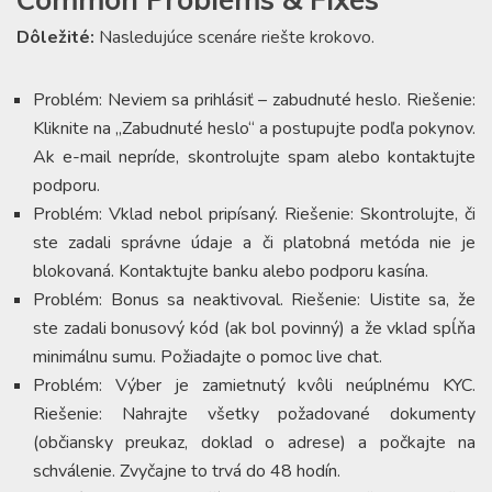
Dôležité:
Nasledujúce scenáre riešte krokovo.
Problém: Neviem sa prihlásiť – zabudnuté heslo. Riešenie:
Kliknite na „Zabudnuté heslo“ a postupujte podľa pokynov.
Ak e-mail nepríde, skontrolujte spam alebo kontaktujte
podporu.
Problém: Vklad nebol pripísaný. Riešenie: Skontrolujte, či
ste zadali správne údaje a či platobná metóda nie je
blokovaná. Kontaktujte banku alebo podporu kasína.
Problém: Bonus sa neaktivoval. Riešenie: Uistite sa, že
ste zadali bonusový kód (ak bol povinný) a že vklad spĺňa
minimálnu sumu. Požiadajte o pomoc live chat.
Problém: Výber je zamietnutý kvôli neúplnému KYC.
Riešenie: Nahrajte všetky požadované dokumenty
(občiansky preukaz, doklad o adrese) a počkajte na
schválenie. Zvyčajne to trvá do 48 hodín.