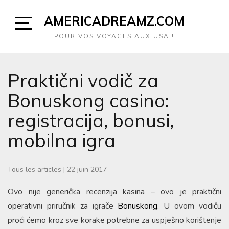
Skip
AMERICADREAMZ.COM
to
content
Open
POUR VOS VOYAGES AUX USA !
Sidebar
Praktični vodič za
Bonuskong casino:
registracija, bonusi,
mobilna igra
Tous les articles
|
22 juin 2017
Ovo nije generička recenzija kasina – ovo je praktični
operativni priručnik za igrače
Bonuskong
. U ovom vodiču
proći ćemo kroz sve korake potrebne za uspješno korištenje