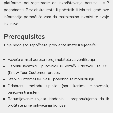
platforme, od registracije do iskorištavanja bonusa i VIP
pogodnosti. Bez obzira jeste li početnik ili iskusni igrač, ove
informacije pomoći će vam da maksimalno iskoristite svoje
iskustvo.
Prerequisites
Prije nego što započnete, provjerite imate li sljedeće:
Važeću e-mail adresu i broj mobitela za verifikaciju.
Osobnu iskaznicu, putovnicu ili vozačku dozvolu za KYC
(Know Your Customer) proces.
Stabilnu internetsku vezu, posebno za mobilnu igru.
Odabranu metodu uplate (npr. kartica, e-novčanik,
bankovni transfer).
Razumijevanje uvjeta klađenja – preporučujemo da ih
pročitate prije prihvaćanja bonusa.