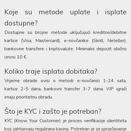
Koje su metode uplate i isplate
dostupne?
Dostupne su brojne metode uključujući kreditne/debitne
kartice (Visa, Mastercard), e-novčanike (Skrill, Neteller),
bankovne transfere i kriptovalute. Minimalni depozit obično
iznosi 10 €.
Koliko traje isplata dobitaka?
Vrijeme obrade ovisi o metodi: e-novčanici 1-24 sata,
kartice 2-5 dana, bankovni transfer 3-7 dana. VIP igrači
imaju prioritetnu obradu.
Što je KYC i zašto je potreban?
KYC (Know Your Customer) je proces verifikacije identiteta
koji zahtijevaju regulirana kasina. Potreban je za sprječavanje