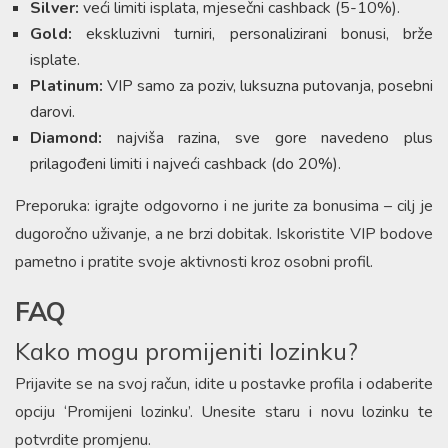
Silver:
veći limiti isplata, mjesečni cashback (5-10%).
Gold:
ekskluzivni turniri, personalizirani bonusi, brže
isplate.
Platinum:
VIP samo za poziv, luksuzna putovanja, posebni
darovi.
Diamond:
najviša razina, sve gore navedeno plus
prilagođeni limiti i najveći cashback (do 20%).
Preporuka: igrajte odgovorno i ne jurite za bonusima – cilj je
dugoročno uživanje, a ne brzi dobitak. Iskoristite VIP bodove
pametno i pratite svoje aktivnosti kroz osobni profil.
FAQ
Kako mogu promijeniti lozinku?
Prijavite se na svoj račun, idite u postavke profila i odaberite
opciju ‘Promijeni lozinku’. Unesite staru i novu lozinku te
potvrdite promjenu.