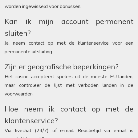
worden ingewisseld voor bonussen.
Kan ik mijn account permanent
sluiten?
Ja, neem contact op met de klantenservice voor een
permanente uitsluiting.
Zijn er geografische beperkingen?
Het casino accepteert spelers uit de meeste EU‑landen,
maar controleer de lijst met verboden landen in de
voorwaarden.
Hoe neem ik contact op met de
klantenservice?
Via livechat (24/7) of e‑mail. Reactietijd via e‑mail is