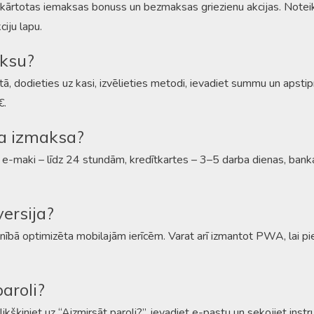
atkārtotas iemaksas bonuss un bezmaksas griezienu akcijas. Noteik
iju lapu.
aksu?
ā, dodieties uz kasi, izvēlieties metodi, ievadiet summu un apstip
€.
ida izmaksa?
e-maki – līdz 24 stundām, kredītkartes – 3–5 darba dienas, bank
versija?
pilnībā optimizēta mobilajām ierīcēm. Varat arī izmantot PWA, lai p
paroli?
ikšķiniet uz “Aizmirsāt paroli?”, ievadiet e-pastu un sekojiet instr