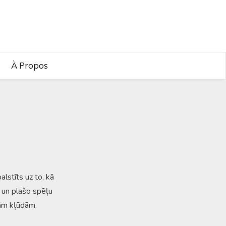
À Propos
alstīts uz to, kā
 un plašo spēļu
skām kļūdām.