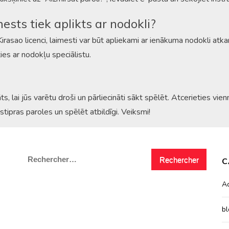
ests tiek aplikts ar nodokli?
Kirasao licenci, laimesti var būt apliekami ar ienākuma nodokli atka
ies ar nodokļu speciālistu.
āts, lai jūs varētu droši un pārliecināti sākt spēlēt. Atcerieties v
tipras paroles un spēlēt atbildīgi. Veiksmi!
Rechercher :
C
Ac
bl