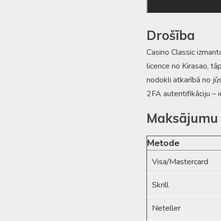
Drošība
Casino Classic izmanto
licence no Kirasao, tā
nodokli atkarībā no jū
2FA autentifikāciju – i
Maksājumu
Metode
Visa/Mastercard
Skrill
Neteller