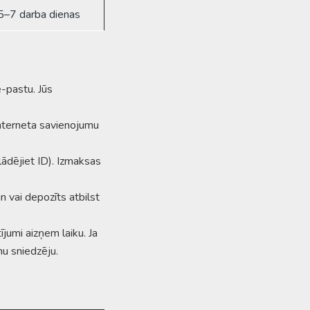
5–7 darba dienas
e-pastu. Jūs
interneta savienojumu
lādējiet ID). Izmaksas
n vai depozīts atbilst
umi aizņem laiku. Ja
u sniedzēju.