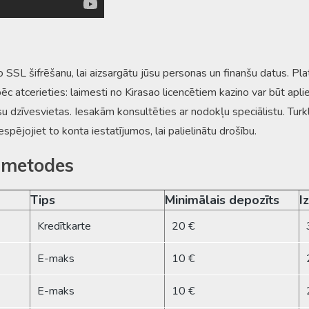
 SSL šifrēšanu, lai aizsargātu jūsu personas un finanšu datus. Plat
pēc atcerieties: laimesti no Kirasao licencētiem kazino var būt apl
su dzīvesvietas. Iesakām konsultēties ar nodokļu speciālistu. Turk
espējojiet to konta iestatījumos, lai palielinātu drošību.
 metodes
Tips
Minimālais depozīts
I
Kredītkarte
20 €
E-maks
10 €
E-maks
10 €