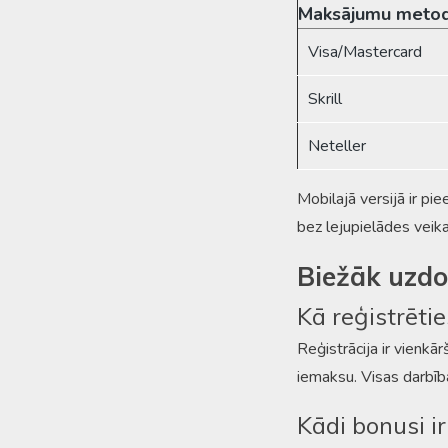
Maksājumu meto
Visa/Mastercard
Skrill
Neteller
Mobilajā versijā ir p
bez lejupielādes veikal
Biežāk uzdo
Kā reģistrētie
Reģistrācija ir vienkā
iemaksu. Visas darbība
Kādi bonusi i