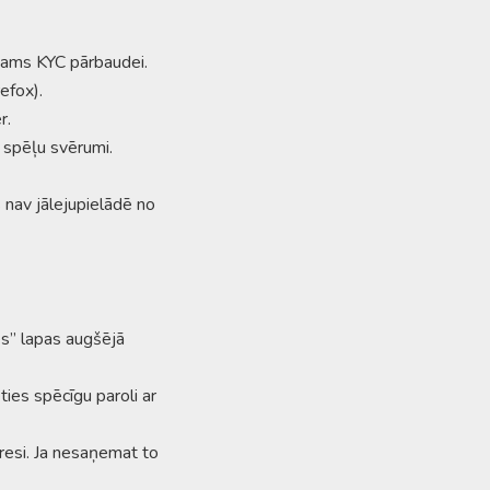
ešams KYC pārbaudei.
efox).
r.
n spēļu svērumi.
s nav jālejupielādē no
es” lapas augšējā
eties spēcīgu paroli ar
dresi. Ja nesaņemat to