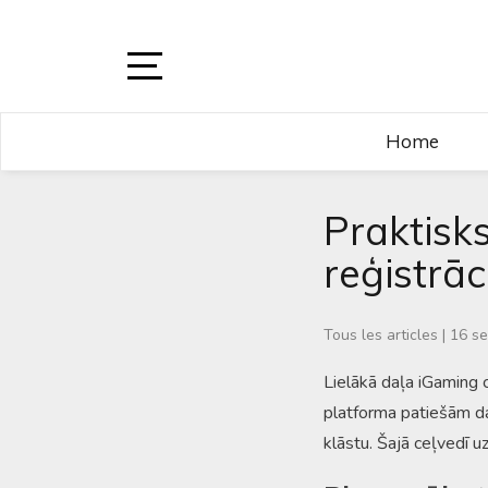
Skip
to
content
Open
Sidebar
Home
Praktisks
reģistrā
Tous les articles
|
16 s
Lielākā daļa iGaming ce
platforma patiešām da
klāstu. Šajā ceļvedī u