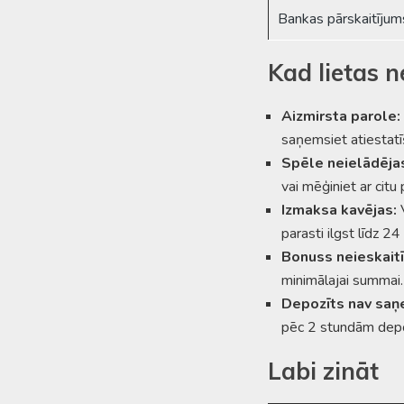
Bankas pārskaitījum
Kad lietas n
Aizmirsta parole:
saņemsiet atiestatīš
Spēle neielādēja
vai mēģiniet ar citu 
Izmaksa kavējas:
V
parasti ilgst līdz 
Bonuss neieskaitī
minimālajai summai. 
Depozīts nav saņ
pēc 2 stundām depo
Labi zināt