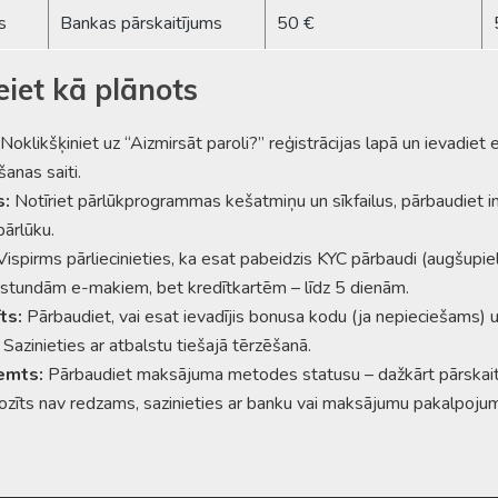
s
Bankas pārskaitījums
50 €
eiet kā plānots
Noklikšķiniet uz “Aizmirsāt paroli?” reģistrācijas lapā un ievadiet 
anas saiti.
s:
Notīriet pārlūkprogrammas kešatmiņu un sīkfailus, pārbaudiet 
pārlūku.
ispirms pārliecinieties, ka esat pabeidzis KYC pārbaudi (augšupie
24 stundām e-makiem, bet kredītkartēm – līdz 5 dienām.
ts:
Pārbaudiet, vai esat ievadījis bonusa kodu (ja nepieciešams) u
Sazinieties ar atbalstu tiešajā tērzēšanā.
emts:
Pārbaudiet maksājuma metodes statusu – dažkārt pārskaitīj
zīts nav redzams, sazinieties ar banku vai maksājumu pakalpojum