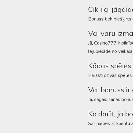
Cik ilgi jāgai
Bonuss tiek piešķirts
Vai varu izma
Jā, Casino777 ir piln
lejupielāde no veikal
Kādas spēles 
Parasti dzīvās spēles
Vai bonuss ir
Jā, sagaidīšanas bonus
Ko darīt, ja b
Sazinieties ar klientu