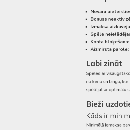
Nevaru pieteiktie
Bonuss neaktivizē
Izmaksa aizkavēja
Spēle neielādēja
Konta bloķēšana:
Aizmirsta parole:
Labi zināt
Spēles ar visaugstāko
no keno un bingo, kur
spēlējat ar optimālu s
Bieži uzdoti
Kāds ir minim
Minimālā iemaksa para