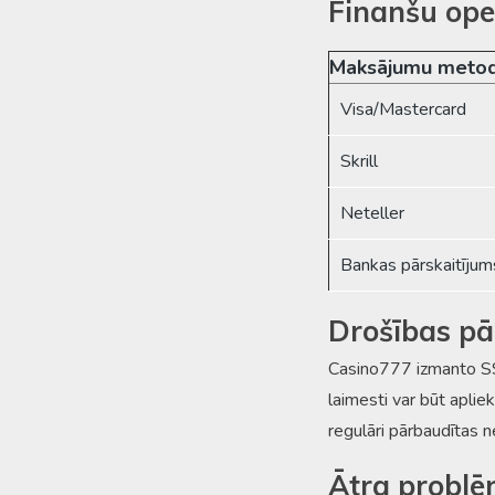
Finanšu ope
Maksājumu meto
Visa/Mastercard
Skrill
Neteller
Bankas pārskaitījum
Drošības pā
Casino777 izmanto SSL 
laimesti var būt aplie
regulāri pārbaudītas n
Ātra probl