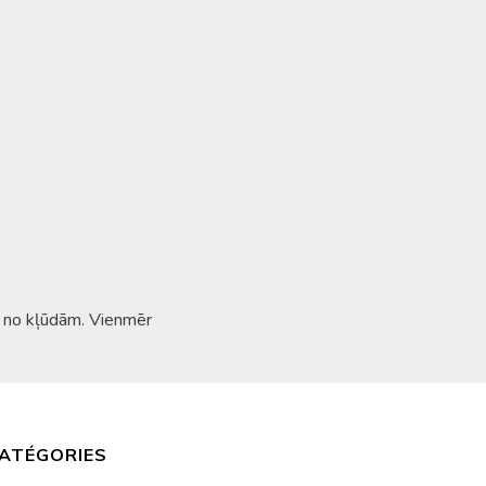
s no kļūdām. Vienmēr
ATÉGORIES