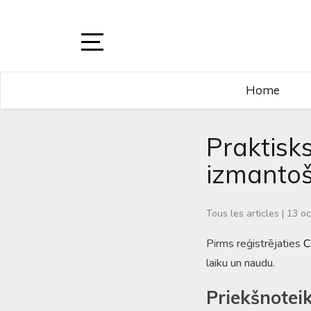
Skip
to
content
Open
Sidebar
Home
Praktisk
izmanto
Tous les articles
|
13 oc
Pirms reģistrējaties
C
laiku un naudu.
Priekšnotei