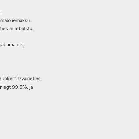
.
inimālo iemaksu.
ties ar atbalstu.
rkāpuma dēļ.
oker”. Izvairieties
sniegt 99,5%, ja