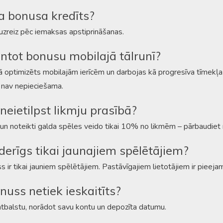
da bonusa kredīts?
 uzreiz pēc iemaksas apstiprināšanas.
ntot bonusu mobilajā tālrunī?
ībā optimizēts mobilajām ierīcēm un darbojas kā progresīva tīmekļ
a nav nepieciešama.
neietilpst likmju prasībā?
 un noteikti galda spēles veido tikai 10% no likmēm – pārbaudiet
 derīgs tikai jaunajiem spēlētājiem?
s ir tikai jauniem spēlētājiem. Pastāvīgajiem lietotājiem ir pieejam
onuss netiek ieskaitīts?
 atbalstu, norādot savu kontu un depozīta datumu.