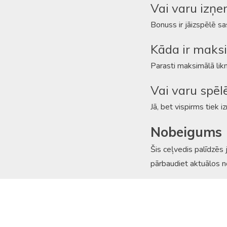
Vai varu izņ
Bonuss ir jāizspēlē sa
Kāda ir maks
Parasti maksimālā lik
Vai varu spēl
Jā, bet vispirms tiek iz
Nobeigums
Šis ceļvedis palīdzēs
pārbaudiet aktuālos no