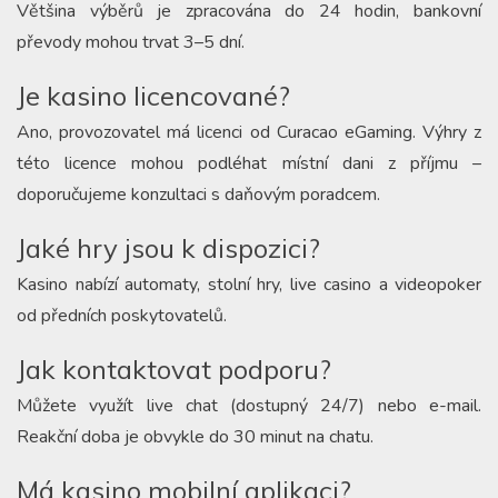
Většina výběrů je zpracována do 24 hodin, bankovní
převody mohou trvat 3–5 dní.
Je kasino licencované?
Ano, provozovatel má licenci od Curacao eGaming. Výhry z
této licence mohou podléhat místní dani z příjmu –
doporučujeme konzultaci s daňovým poradcem.
Jaké hry jsou k dispozici?
Kasino nabízí automaty, stolní hry, live casino a videopoker
od předních poskytovatelů.
Jak kontaktovat podporu?
Můžete využít live chat (dostupný 24/7) nebo e-mail.
Reakční doba je obvykle do 30 minut na chatu.
Má kasino mobilní aplikaci?