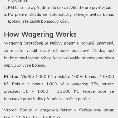
SMS kódu.
Přihlaste se a přejděte do sekce „Vklad » pro první vklad.
Po prvním vkladu se automaticky aktivuje uvítací bonus
(pokud jste zadali bonusový kód).
How Wagering Works
Wagering (protočení) je klíčový pojem u bonusů. Znamená,
že musíte vsadit určitý násobek bonusové částky, než
budete moci vybrat výhry. Kasino obvykle stanoví podmínku
např. 35x výše bonusu.
Příklad:
Vložíte 1 000 Kč a získáte 100% bonus až 5 000
Kč. Pokud je bonus 1 000 Kč a wagering 35x, musíte
prosázet 35 × 1 000 = 35 000 Kč. Teprve poté se
bonusové prostředky přemění na reálné peníze.
Vzorec:
Bonus × Wagering faktor = Požadovaný obrat
.
Např.: 1 000 × 35 = 35 000 Kč.