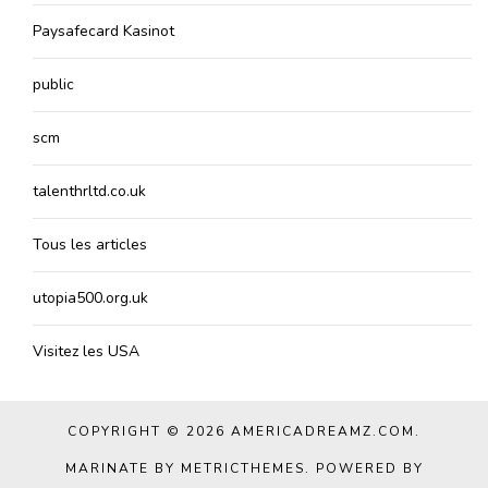
Paysafecard Kasinot
public
scm
talenthrltd.co.uk
Tous les articles
utopia500.org.uk
Visitez les USA
COPYRIGHT © 2026
AMERICADREAMZ.COM
.
MARINATE BY METRICTHEMES
. POWERED BY