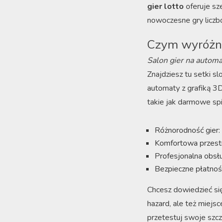
gier lotto
oferuje sz
nowoczesne gry liczb
Czym wyróżni
Salon gier na autom
Znajdziesz tu setki
automaty z grafiką 3
takie jak darmowe spi
Różnorodność gier: 
Komfortowa przestr
Profesjonalna obsł
Bezpieczne płatnośc
Chcesz dowiedzieć s
hazard, ale też miejs
przetestuj swoje szczę