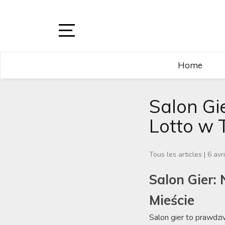
Skip
to
content
Open
Sidebar
Home
Salon Gi
Lotto w 
Tous les articles
|
6 avr
Salon Gier:
Mieście
Salon gier to prawdzi