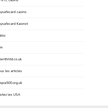
 KYC casino
ysafecard casino
ysafecard Kasinot
blic
cm
lenthrltd.co.uk
us les articles
opia500.org.uk
sitez les USA