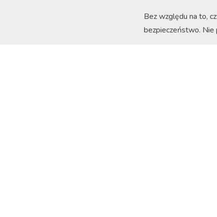
Bez względu na to, cz
bezpieczeństwo. Nie 