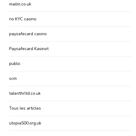
mailm.co.uk
no KYC casino
paysafecard casino
Paysafecard Kasinot
public
scm
talenthrltd.co.uk
Tous les articles
utopia500.org.uk