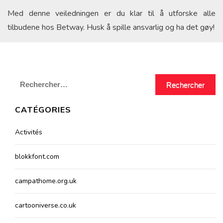
Med denne veiledningen er du klar til å utforske alle
tilbudene hos Betway. Husk å spille ansvarlig og ha det gøy!
Rechercher :
CATÉGORIES
Activités
blokkfont.com
campathome.org.uk
cartooniverse.co.uk