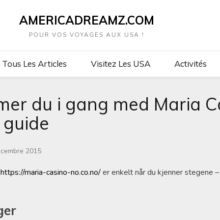
AMERICADREAMZ.COM
POUR VOS VOYAGES AUX USA !
Tous Les Articles
Visitez Les USA
Activités
mer du i gang med Maria C
 guide
écembre 2015
d
https://maria-casino-no.co.no/
er enkelt når du kjenner stegene –
ger