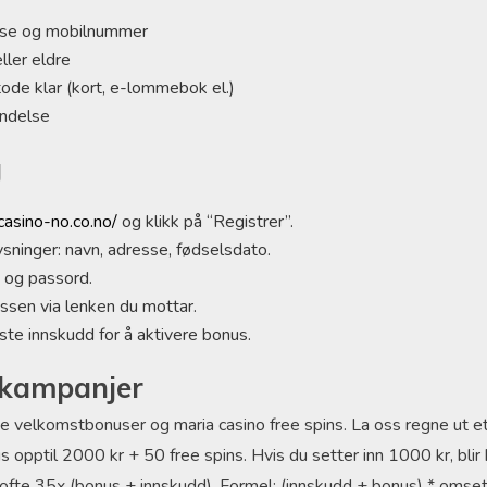
sse og mobilnummer
ller eldre
ode klar (kort, e-lommebok el.)
indelse
g
casino-no.co.no/
og klikk på “Registrer”.
ysninger: navn, adresse, fødselsdato.
 og passord.
ssen via lenken du mottar.
ste innskudd for å aktivere bonus.
 kampanjer
fte velkomstbonuser og maria casino free spins. La oss regne ut e
pptil 2000 kr + 50 free spins. Hvis du setter inn 1000 kr, blir
ofte 35x (bonus + innskudd). Formel: (innskudd + bonus) * omse