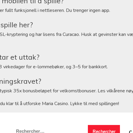
mobilen til å spille?
er fullt funksjonell i nettleseren. Du trenger ingen app.
 spille her?
SL-kryptering og har lisens fra Curacao. Husk at gevinster kan vær
tar et uttak?
–3 virkedager for e-lommebøker, og 3–5 for bankkort.
ningskravet?
typisk 35x bonusbeløpet for velkomstbonuser. Les vilkårene nøy
 klar til å utforske Maria Casino. Lykke til med spillingen!
Rechercher :
C