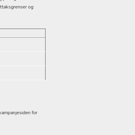
uttaksgrenser og
 kampanjesiden for