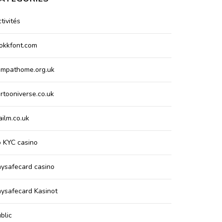
tivités
okkfont.com
ampathome.org.uk
rtooniverse.co.uk
ilm.co.uk
 KYC casino
ysafecard casino
ysafecard Kasinot
blic