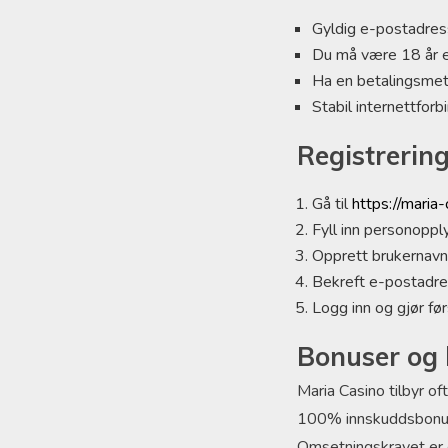
Gyldig e-postadre
Du må være 18 år e
Ha en betalingsmet
Stabil internettforb
Registrerin
Gå til
https://maria-
Fyll inn personoppl
Opprett brukernavn
Bekreft e-postadre
Logg inn og gjør før
Bonuser og
Maria Casino tilbyr o
100% innskuddsbonus o
Omsetningskravet er 