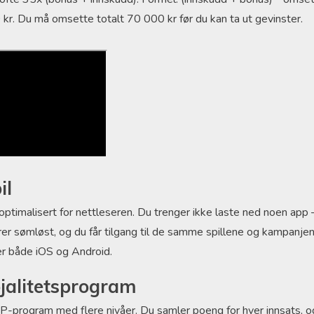
r. Du må omsette totalt 70 000 kr før du kan ta ut gevinster.
il
 optimalisert for nettleseren. Du trenger ikke laste ned noen app
rer sømløst, og du får tilgang til de samme spillene og kampanjen
er både iOS og Android.
ojalitetsprogram
IP-program med flere nivåer. Du samler poeng for hver innsats,