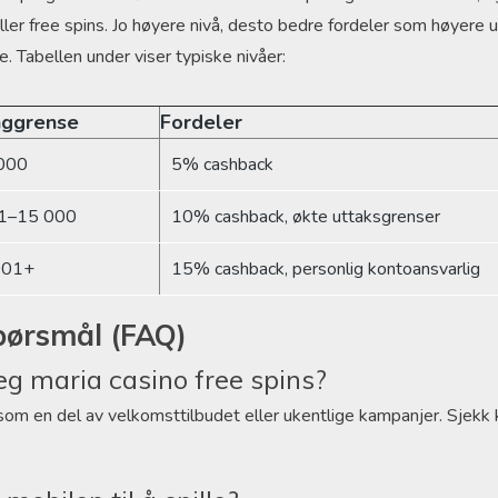
ler free spins. Jo høyere nivå, desto bedre fordeler som høyere 
. Tabellen under viser typiske nivåer:
ggrense
Fordeler
000
5% cashback
1–15 000
10% cashback, økte uttaksgrenser
001+
15% cashback, personlig kontoansvarlig
spørsmål (FAQ)
eg maria casino free spins?
som en del av velkomsttilbudet eller ukentlige kampanjer. Sjekk