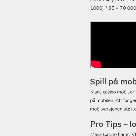
1000) * 35 = 70 000 k
Spill på mob
Maria casino mobil er
på mobilen. Alt funge
mobilversjonen støtt
Pro Tips – l
Maria Casino har et V