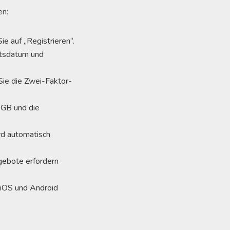
en:
ie auf „Registrieren“.
rtsdatum und
Sie die Zwei-Faktor-
AGB und die
rd automatisch
gebote erfordern
r iOS und Android