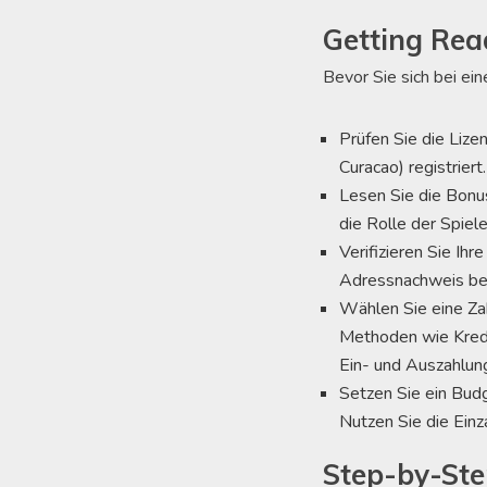
Getting Rea
Bevor Sie sich bei ei
Prüfen Sie die Lizen
Curacao) registrier
Lesen Sie die Bonu
die Rolle der Spiel
Verifizieren Sie Ih
Adressnachweis bere
Wählen Sie eine Za
Methoden wie Kredit
Ein- und Auszahlun
Setzen Sie ein Bud
Nutzen Sie die Einz
Step-by-Ste