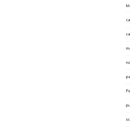
bl
c
ca
ma
no
pa
Pa
pu
s