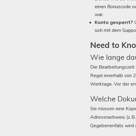
einen Bonuscode od
war.
Konto gesperrt?
U
sich mit dem Suppor
Need to Kn
Wie lange dau
Die Bearbeitungszeit 
Regel innerhalb von 
Werktage. Vor der ers
Welche Dokum
Sie müssen eine Kopi
Adressnachweis (z. B.
Gegebenenfalls wird 