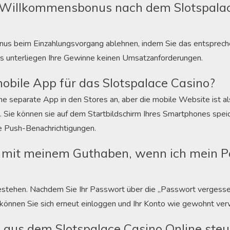
 Willkommensbonus nach dem Slotspalac
onus beim Einzahlungsvorgang ablehnen, indem Sie das entspre
s unterliegen Ihre Gewinne keinen Umsatzanforderungen.
mobile App für das Slotspalace Casino?
ne separate App in den Stores an, aber die mobile Website ist 
 Sie können sie auf dem Startbildschirm Ihres Smartphones spei
ve Push-Benachrichtigungen.
 mit meinem Guthaben, wenn ich mein 
bestehen. Nachdem Sie Ihr Passwort über die „Passwort vergess
können Sie sich erneut einloggen und Ihr Konto wie gewohnt ver
aus dem Slotspalace Casino Online steue