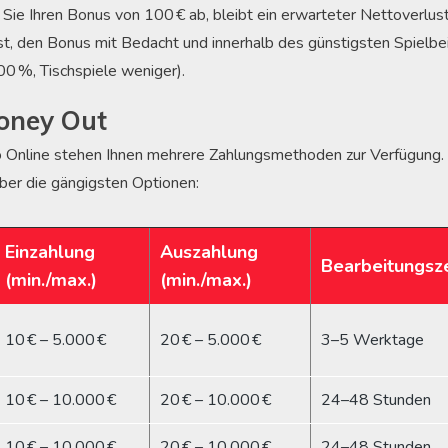
 Sie Ihren Bonus von 100 € ab, bleibt ein erwarteter Nettoverlus
 ist, den Bonus mit Bedacht und innerhalb des günstigsten Spielbe
00 %, Tischspiele weniger).
oney Out
o Online stehen Ihnen mehrere Zahlungsmethoden zur Verfügung. 
über die gängigsten Optionen:
Einzahlung
Auszahlung
Bearbeitungsze
(min./max.)
(min./max.)
10 € – 5.000 €
20 € – 5.000 €
3–5 Werktage
10 € – 10.000 €
20 € – 10.000 €
24–48 Stunden
10 € – 10.000 €
20 € – 10.000 €
24–48 Stunden