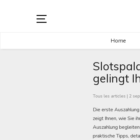
Skip
to
content
Open
Sidebar
Home
Slotspal
gelingt 
Tous les articles
|
2 se
Die erste Auszahlung 
zeigt Ihnen, wie Sie i
Auszahlung begleiten
praktische Tipps, deta