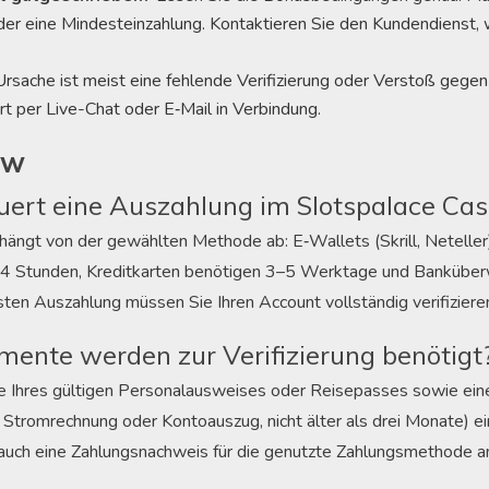
er eine Mindesteinzahlung. Kontaktieren Sie den Kundendienst, 
rsache ist meist eine fehlende Verifizierung oder Verstoß gege
t per Live-Chat oder E‑Mail in Verbindung.
ow
ert eine Auszahlung im Slotspalace Cas
hängt von der gewählten Methode ab: E‑Wallets (Skrill, Neteller)
24 Stunden, Kreditkarten benötigen 3–5 Werktage und Banküber
ten Auszahlung müssen Sie Ihren Account vollständig verifiziere
ente werden zur Verifizierung benötigt
e Ihres gültigen Personalausweises oder Reisepasses sowie ein
 Stromrechnung oder Kontoauszug, nicht älter als drei Monate) ei
auch eine Zahlungsnachweis für die genutzte Zahlungsmethode a