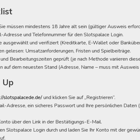
list
ie müssen mindestens 18 Jahre alt sein (gültiger Ausweis erforde
ail-Adresse und Telefonnummer für den Slotspalace Login.
ausgewählt und verifiziert (Kreditkarte, E‑Wallet oder Bankübe
 gelesen: Umsatzanforderungen, Fristen und Spielbeiträge.
und Bearbeitungszeiten geprüft (je nach Methode variieren diese
en auf dem neuesten Stand (Adresse, Name – muss mit Ausweis 
n Up
://slotspalacede.de/
und klicken Sie auf „Registrieren“.
ail-Adresse, ein sicheres Passwort und Ihre persönlichen Daten
Konto über den Link in der Bestätigungs-E-Mail.
en Slotspalace Login durch und laden Sie Ihr Konto mit der gew
uf.