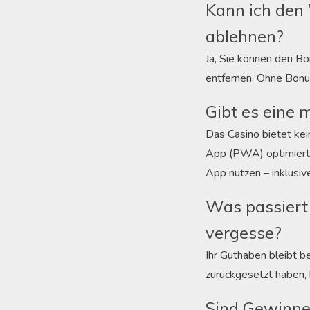
Kann ich den
ablehnen?
Ja, Sie können den B
entfernen. Ohne Bonu
Gibt es eine 
Das Casino bietet kei
App (PWA) optimiert.
App nutzen – inklusi
Was passiert
vergesse?
Ihr Guthaben bleibt 
zurückgesetzt haben, 
Sind Gewinne 