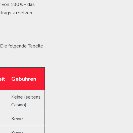
t von 180 € – das
itrags zu setzen
Die folgende Tabelle
it
Gebühren
Keine (seitens
Casino)
Keine
Keine