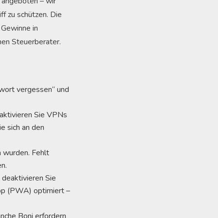
 angeboten – wir
ff zu schützen. Die
s Gewinne in
nen Steuerberater.
swort vergessen“ und
aktivieren Sie VPNs
e sich an den
n wurden. Fehlt
en.
 deaktivieren Sie
pp (PWA) optimiert –
nche Boni erfordern