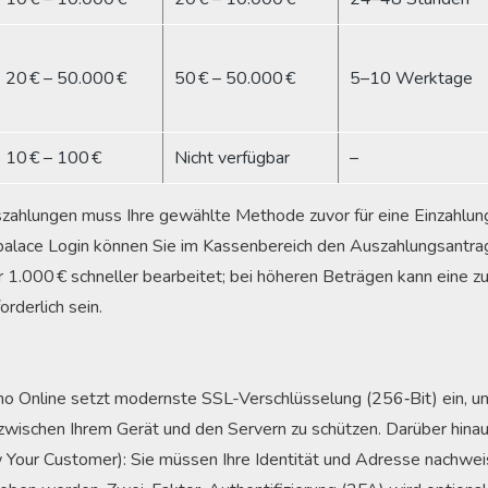
20 € – 50.000 €
50 € – 50.000 €
5–10 Werktage
10 € – 100 €
Nicht verfügbar
–
szahlungen muss Ihre gewählte Methode zuvor für eine Einzahlu
palace Login können Sie im Kassenbereich den Auszahlungsantrag 
1.000 € schneller bearbeitet; bei höheren Beträgen kann eine zu
orderlich sein.
no Online setzt modernste SSL-Verschlüsselung (256‑Bit) ein, um
wischen Ihrem Gerät und den Servern zu schützen. Darüber hinau
w Your Customer): Sie müssen Ihre Identität und Adresse nachwei