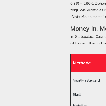
0,96) = 280 €. Ziehen
zeigt, wie wichtig es
(Slots zählen meist 1
Money In, M
Im Slotspalace Casin
gibt einen Überblick 
Methode
Visa/Mastercard
Skrill
Neteller