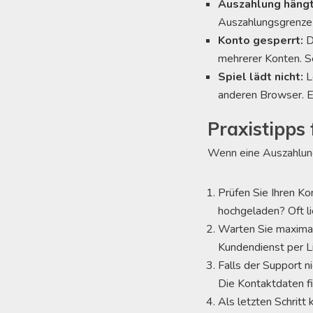
Auszahlung hängt
Auszahlungsgrenze 
Konto gesperrt:
D
mehrerer Konten. Se
Spiel lädt nicht:
L
anderen Browser. Ei
Praxistipps
Wenn eine Auszahlung 
Prüfen Sie Ihren Ko
hochgeladen? Oft l
Warten Sie maximal
Kundendienst per Li
Falls der Support n
Die Kontaktdaten f
Als letzten Schrit