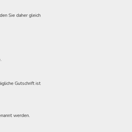
en Sie daher gleich
.
liche Gutschrift ist
genannt werden.