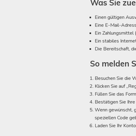
Was Sie zue
Einen gültigen Ausw
Eine E-Mail-Adress
Ein Zahlungsmittel
Ein stabiles Intern
Die Bereitschaft, 
So melden S
Besuchen Sie die W
Klicken Sie auf „Reg
Füllen Sie das For
Bestätigen Sie Ihre
Wenn gewünscht, ge
speziellen Code geb
Laden Sie Ihr Konto