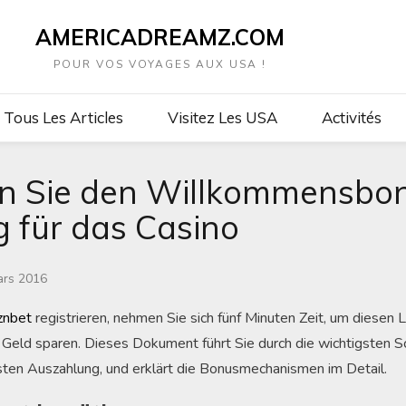
AMERICADREAMZ.COM
POUR VOS VOYAGES AUX USA !
Tous Les Articles
Visitez Les USA
Activités
n Sie den Willkommensbon
g für das Casino
ars 2016
znbet
registrieren, nehmen Sie sich fünf Minuten Zeit, um diesen L
 Geld sparen. Dieses Dokument führt Sie durch die wichtigsten Sc
sten Auszahlung, und erklärt die Bonusmechanismen im Detail.