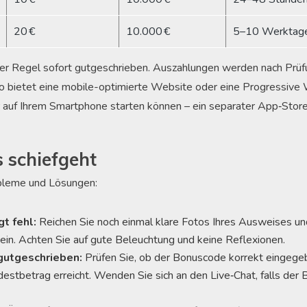
20 €
10.000 €
5–10 Werktag
der Regel sofort gutgeschrieben. Auszahlungen werden nach Prüfu
no bietet eine mobile-optimierte Website oder eine Progressiv
 auf Ihrem Smartphone starten können – ein separater App‑Store
 schiefgeht
obleme und Lösungen:
gt fehl:
Reichen Sie noch einmal klare Fotos Ihres Ausweises un
in. Achten Sie auf gute Beleuchtung und keine Reflexionen.
gutgeschrieben:
Prüfen Sie, ob der Bonuscode korrekt eingege
estbetrag erreicht. Wenden Sie sich an den Live‑Chat, falls der