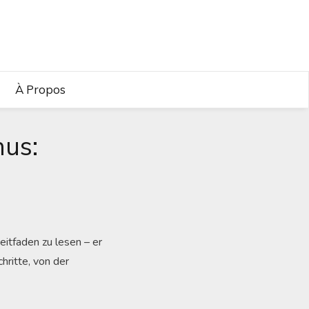
À Propos
us:
eitfaden zu lesen – er
hritte, von der