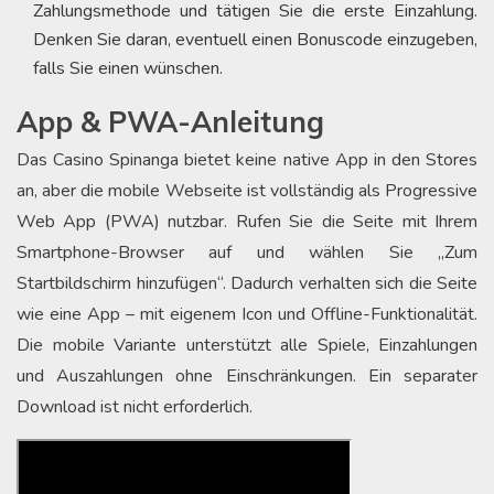
Zahlungsmethode und tätigen Sie die erste Einzahlung.
Denken Sie daran, eventuell einen Bonuscode einzugeben,
falls Sie einen wünschen.
App & PWA-Anleitung
Das Casino Spinanga bietet keine native App in den Stores
an, aber die mobile Webseite ist vollständig als Progressive
Web App (PWA) nutzbar. Rufen Sie die Seite mit Ihrem
Smartphone-Browser auf und wählen Sie „Zum
Startbildschirm hinzufügen“. Dadurch verhalten sich die Seite
wie eine App – mit eigenem Icon und Offline-Funktionalität.
Die mobile Variante unterstützt alle Spiele, Einzahlungen
und Auszahlungen ohne Einschränkungen. Ein separater
Download ist nicht erforderlich.