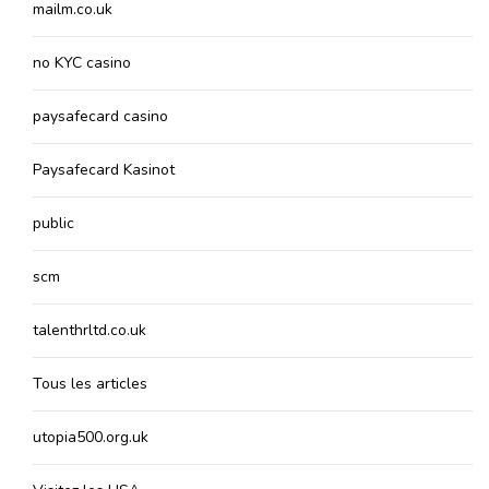
mailm.co.uk
no KYC casino
paysafecard casino
Paysafecard Kasinot
public
scm
talenthrltd.co.uk
Tous les articles
utopia500.org.uk