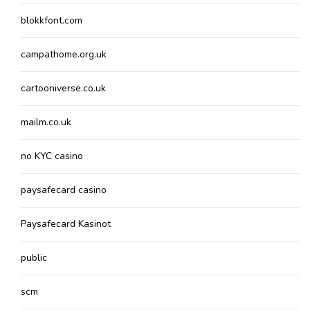
blokkfont.com
campathome.org.uk
cartooniverse.co.uk
mailm.co.uk
no KYC casino
paysafecard casino
Paysafecard Kasinot
public
scm