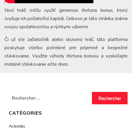
Noví hráči môžu využiť generous ifortuna bonus, ktorý
zvyšuje ich počiatočný kapitál. Celkovo je táto stránka známa
svojou spoľahlivosťou a rýchlymi výbermi.
Či už ste začiatočník alebo skúsený hráč, táto platforma
poskytuje všetko potrebné pre príjemné a bezpečné
stávkovanie. Využite výhody ifortuna bonusu a vyskúšajte
mobilné stávkovanie ešte dnes.
Rechercher :
CATÉGORIES
Activités