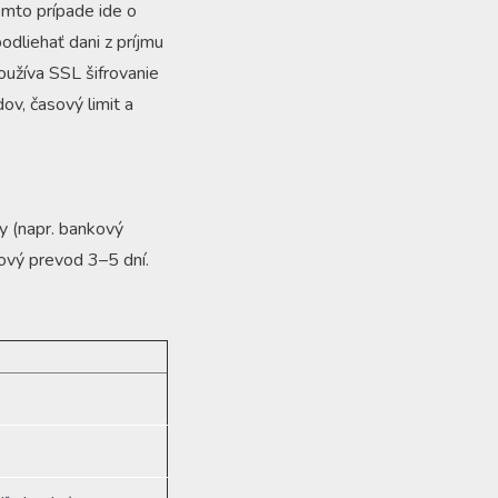
omto prípade ide o
odliehať dani z príjmu
užíva SSL šifrovanie
ov, časový limit a
y (napr. bankový
ový prevod 3–5 dní.