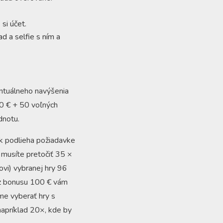
si účet.
d a selfie s ním a
entuálneho navýšenia
0 € + 50 voľných
dnotu.
ak podlieha požiadavke
 musíte pretočiť 35 ×
vi) vybranej hry 96
e z bonusu 100 € vám
me vyberať hry s
napríklad 20×, kde by