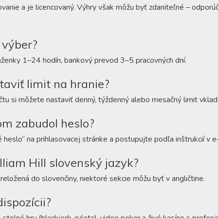
ovanie a je licencovaný. Výhry však môžu byť zdaniteľné – odpor
 výber?
aženky 1–24 hodín, bankový prevod 3–5 pracovných dní.
aviť limit na hranie?
čtu si môžete nastaviť denný, týždenný alebo mesačný limit vklad
som zabudol heslo?
 heslo“ na prihlasovacej stránke a postupujte podľa inštrukcií v e
liam Hill slovenský jazyk?
reložená do slovenčiny, niektoré sekcie môžu byť v angličtine.
ispozícii?