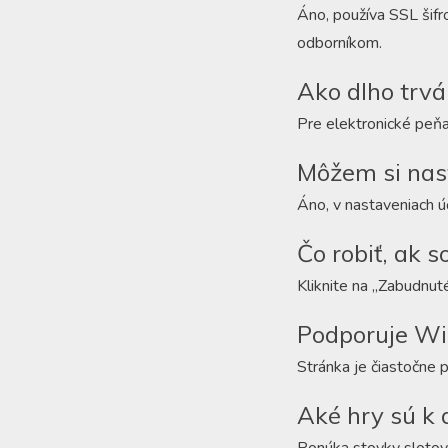
Áno, používa SSL šifr
odborníkom.
Ako dlho trvá
Pre elektronické peň
Môžem si nast
Áno, v nastaveniach ú
Čo robiť, ak 
Kliknite na „Zabudnuté
Podporuje Wil
Stránka je čiastočne p
Aké hry sú k d