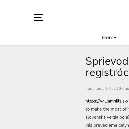
Skip
to
content
Open
Sidebar
Home
Sprievod
registrác
Tous les articles
|
26 a
https://williamhills.sk/
to make the most of it
slovenská verzia ponú
vás prevedieme celým