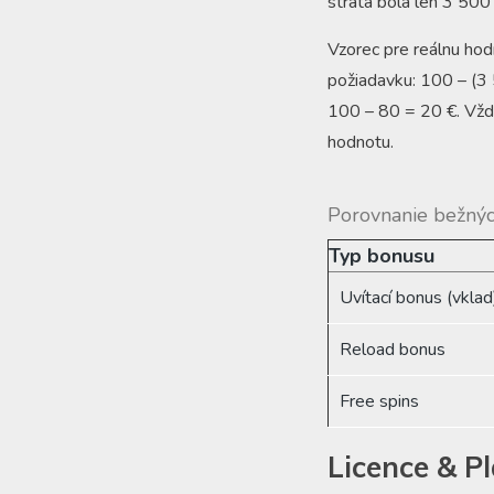
strata bola len 3 500 
Vzorec pre reálnu ho
požiadavku: 100 – (3
100 – 80 = 20 €. Vždy
hodnotu.
Porovnanie bežný
Typ bonusu
Uvítací bonus (vklad
Reload bonus
Free spins
Licence & Pl