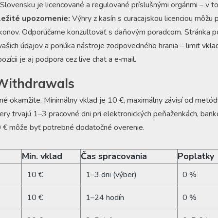
a Slovensku je licencované a regulované príslušnými orgánmi – v t
ežité upozornenie:
Výhry z kasín s curacajskou licenciou môžu p
konov. Odporúčame konzultovať s daňovým poradcom. Stránka po
vašich údajov a ponúka nástroje zodpovedného hrania – limit vklad
zícii je aj podpora cez live chat a e‑mail.
 Withdrawals
é okamžite. Minimálny vklad je 10 €, maximálny závisí od metód
ry trvajú 1–3 pracovné dni pri elektronických peňaženkách, bank
 € môže byť potrebné dodatočné overenie.
Min. vklad
Čas spracovania
Poplatky
10 €
1–3 dni (výber)
0 %
10 €
1–24 hodín
0 %