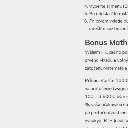
Vyberte si menu (EU
Po odoslaní formulár
Pri prvom vklade bu
odošlite cez bezpe
Bonus Math
William Hill casino p
prvého vkladu a voľn
zatočení. Matematika 
Príklad: Vložíte 100 
na pretočenie (wager
100 = 3 500 €, kým si
%, vaša očakávaná str
po pretočení zostane 
vysokým RTP (napr. bl