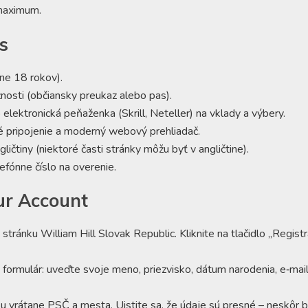
 maximum.
s
ne 18 rokov).
nosti (občiansky preukaz alebo pas).
elektronická peňaženka (Skrill, Neteller) na vklady a výbery.
é pripojenie a moderný webový prehliadač.
ličtiny (niektoré časti stránky môžu byť v angličtine).
efónne číslo na overenie.
ur Account
u stránku William Hill Slovak Republic. Kliknite na tlačidlo „Regist
 formulár: uveďte svoje meno, priezvisko, dátum narodenia, e‑mail
u vrátane PSČ a mesta. Uistite sa, že údaje sú presné – neskôr 