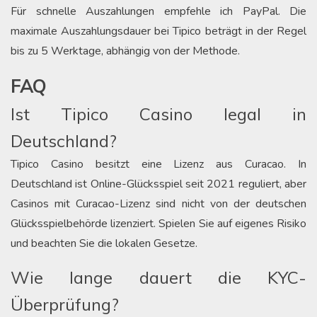
Für schnelle Auszahlungen empfehle ich PayPal. Die
maximale Auszahlungsdauer bei Tipico beträgt in der Regel
bis zu 5 Werktage, abhängig von der Methode.
FAQ
Ist Tipico Casino legal in
Deutschland?
Tipico Casino besitzt eine Lizenz aus Curacao. In
Deutschland ist Online-Glücksspiel seit 2021 reguliert, aber
Casinos mit Curacao-Lizenz sind nicht von der deutschen
Glücksspielbehörde lizenziert. Spielen Sie auf eigenes Risiko
und beachten Sie die lokalen Gesetze.
Wie lange dauert die KYC-
Überprüfung?