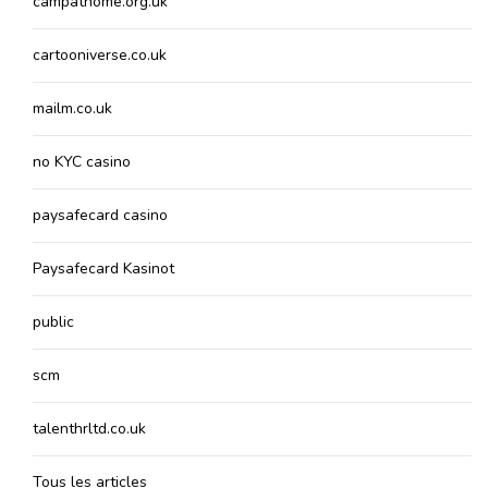
campathome.org.uk
cartooniverse.co.uk
mailm.co.uk
no KYC casino
paysafecard casino
Paysafecard Kasinot
public
scm
talenthrltd.co.uk
Tous les articles