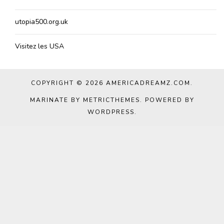
utopia500.org.uk
Visitez les USA
COPYRIGHT © 2026
AMERICADREAMZ.COM
.
MARINATE BY METRICTHEMES
. POWERED BY
WORDPRESS
.