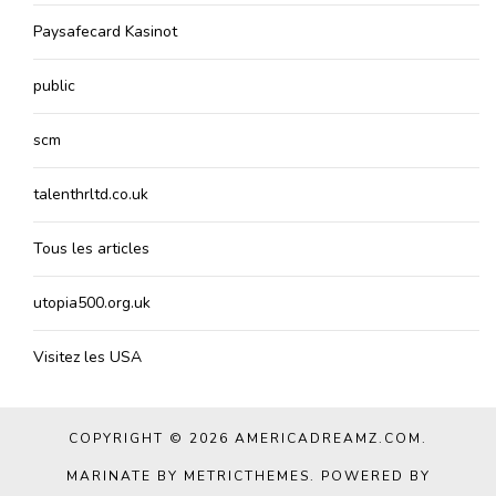
Paysafecard Kasinot
public
scm
talenthrltd.co.uk
Tous les articles
utopia500.org.uk
Visitez les USA
COPYRIGHT © 2026
AMERICADREAMZ.COM
.
MARINATE BY METRICTHEMES
. POWERED BY