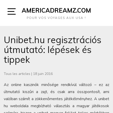
Skip
AMERICADREAMZ.COM
to
content
Open
POUR VOS VOYAGES AUX USA !
Sidebar
Unibet.hu regisztrációs
útmutató: lépések és
tippek
Tous les articles
|
18 juin 2016
Az online kaszinók minősége rendkívül változó – ez az
útmutató kiszűri a zajt, és csak arra összpontosít, ami
valóban számít a zökkenőmentes játékélményhez. A unibet
hu weboldala megbízható választás a magyar játékosok