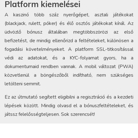
Platform kiemelései
A kaszinó több száz nyerőgépet, asztali játékokat
(blackjack, rulett, póker) és élő osztós játékokat kínál. Az
üdvözlő bónusz általában megtöbbszörözi az első
befizetést, de mindig ellenőrizd a feltételeket, különösen a
fogadási követelményeket. A platform SSL-titkosítással
védi az adatokat, és a KYC-folyamat gyors, ha a
dokumentumaid rendben vannak. A mobil változat (PWA)
közvetlenül a böngészőből indítható, nem szükséges
letölteni semmit.
Ez az útmutató segített eligibilni a regisztráció és a kezdeti
lépések között. Mindig olvasd el a bónuszfeltételeket, és
játssz felelősségteljesen. Sok szerencsét!