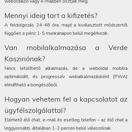
weboldalon vagy e-mailben osztják meg.
Mennyi ideig tart a kifizetés?
A feldolgozás 24-48 óra, majd a kiválasztott módszertől
függően a pénz 1-5 munkanapon belül megérkezik.
Van mobilalkalmazása a Verde
Kaszinónak?
Nincs letölthető alkalmazás, de a weboldal mobilra
optimalizált, és progresszív webalkalmazásként (PWA)
elindítható a böngészőből.
Hogyan vehetem fel a kapcsolatot az
ügyfélszolgálattal?
Elérhető élő chat, e-mail és esetleg telefon – az élő chat a
leggyorsabb, általában 1-2 percen belül válaszolnak.