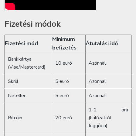
Fizetési módok
Minimum
Fizetési mód
Átutalási idő
befizetés
Bankkártya
10 euró
Azonnali
(Visa/Mastercard)
Skrill
5 euró
Azonnali
Neteller
5 euró
Azonnali
1-2 óra
Bitcoin
20 euró
(hálózattól
függően)