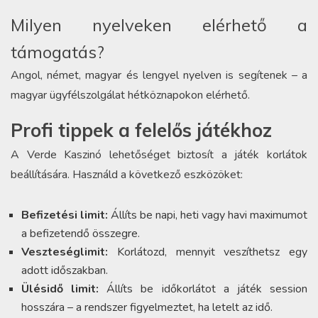
Milyen nyelveken elérhető a
támogatás?
Angol, német, magyar és lengyel nyelven is segítenek – a
magyar ügyfélszolgálat hétköznapokon elérhető.
Profi tippek a felelős játékhoz
A Verde Kaszinó lehetőséget biztosít a játék korlátok
beállítására. Használd a következő eszközöket:
Befizetési limit:
Állíts be napi, heti vagy havi maximumot
a befizetendő összegre.
Veszteséglimit:
Korlátozd, mennyit veszíthetsz egy
adott időszakban.
Ülésidő limit:
Állíts be időkorlátot a játék session
hosszára – a rendszer figyelmeztet, ha letelt az idő.