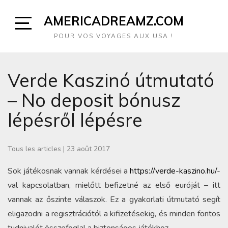
Skip
AMERICADREAMZ.COM
to
content
Open
POUR VOS VOYAGES AUX USA !
Sidebar
Verde Kaszinó útmutató
– No deposit bónusz
lépésről lépésre
Tous les articles
|
23 août 2017
Sok játékosnak vannak kérdései a
https://verde-kaszino.hu/
-
val kapcsolatban, mielőtt befizetné az első euróját – itt
vannak az őszinte válaszok. Ez a gyakorlati útmutató segít
eligazodni a regisztrációtól a kifizetésekig, és minden fontos