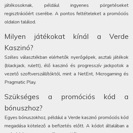
játékosoknak, például ingyenes pörgetéseket
regisztrációért cserébe. A pontos feltételeket a promóciós
oldalon találod.
Milyen játékokat kínál a Verde
Kaszinó?
Széles választékban elérhetők nyerőgépek, asztali játékok
(blackjack, rulett), élő kaszinó és progresszív jackpotok a
vezető szoftverszállítóktól, mint a NetEnt, Microgaming és
Pragmatic Play.
Szükséges a promóciós kód a
bónuszhoz?
Egyes bónuszokhoz, például a Verde kaszinó promóciós kód
megadása kötelező a befizetés előtt. A kódot általában a