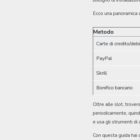
Ecco una panoramica d
Metodo
Carte di credito/deb
PayPal
Skrill
Bonifico bancario
Oltre alle slot, trove
periodicamente, quindi
e usa gli strumenti di
Con questa guida hai or