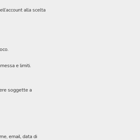
ell’account alla scelta
ioco.
messa e limiti.
ssere soggette a
ome, email, data di