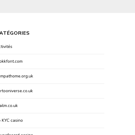
ATÉGORIES
tivités
okkfont.com
ampathome.org.uk
rtooniverse.co.uk
ilm.co.uk
 KYC casino