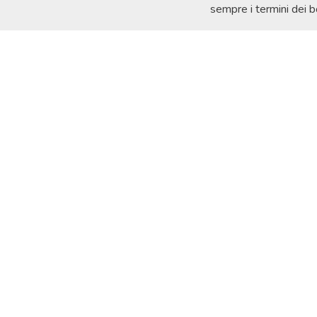
sempre i termini dei 