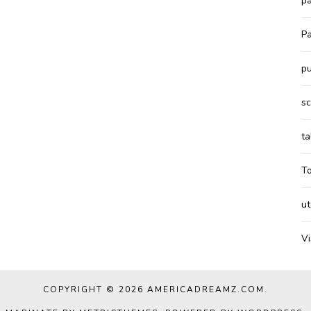
pa
Pa
pu
s
ta
To
ut
Vi
COPYRIGHT © 2026
AMERICADREAMZ.COM
.