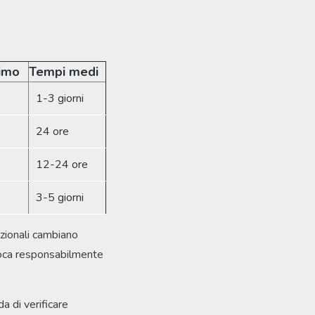
nimo
Tempi medi
1-3 giorni
24 ore
12-24 ore
3-5 giorni
ozionali cambiano
oca responsabilmente
da di verificare