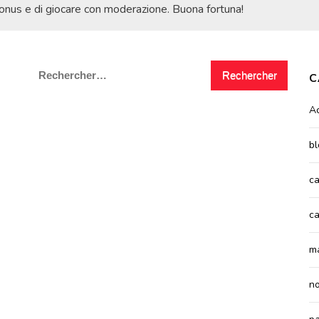
bonus e di giocare con moderazione. Buona fortuna!
Rechercher :
C
Ac
bl
c
ca
ma
no