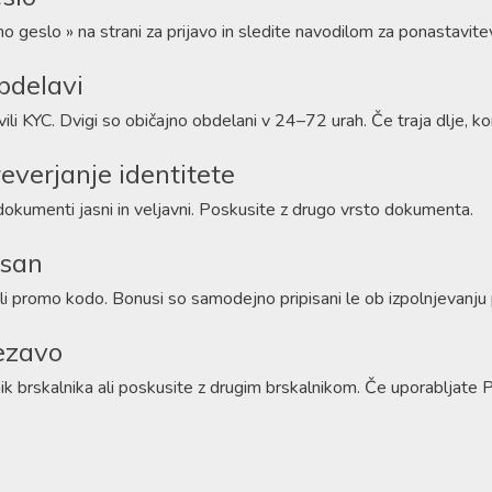
no geslo » na strani za prijavo in sledite navodilom za ponastavite
bdelavi
avili KYC. Dvigi so običajno obdelani v 24–72 urah. Če traja dlje, k
verjanje identitete
dokumenti jasni in veljavni. Poskusite z drugo vrsto dokumenta.
isan
sli promo kodo. Bonusi so samodejno pripisani le ob izpolnjevanju
ezavo
ik brskalnika ali poskusite z drugim brskalnikom. Če uporabljat