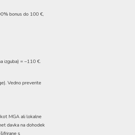
 100% bonus do 100 €,
a izguba) = –110 €.
e). Vedno preverite
 kot MGA ali lokalne
edmet davka na dohodek
ifrirane s