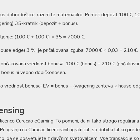
onus dobrodošlice, razumite matematiko. Primer: depozit 100 €,
ering) 35-kratnik (depozit + bonus).
ljenje: (100 € + 100 €) × 35 = 7000 €.
house edge) 3 %, je pričakovana izguba: 7000 € × 0,03 = 210 €.
 pričakovana vrednost bonusa: 100 € (bonus) – 210 € (pričakovan
– bonus ni vedno dobičkonosen.
no vrednost bonusa: EV = bonus – (wagering zahteva × house edg
censing
licenco Curacao eGaming. To pomeni, da ni tako strogo regulirana
Pri igranju na Curacao licenciranih igralnicah so dobitki lahko pr
amo, da se posvetujete z davčnim svetovalcem. Vse transakcije so š