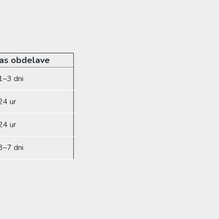
as obdelave
1–3 dni
24 ur
24 ur
3–7 dni