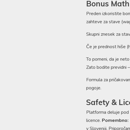
Bonus Math
Preden izkoristite b
zahteve za stave (wag
Skupni znesek za stav
Če je prednost hiše (
To pomeni, da je neto
Zato bodite previdni 
Formula za pričakova
pogoje.
Safety & Li
Platforma deluje pod 
licence.
Pomembno:
v Sloveniji. Priporoč