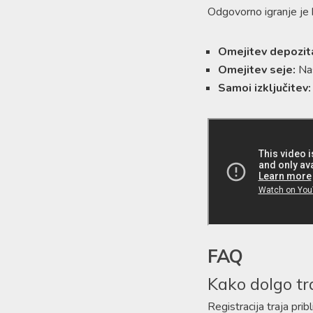
Odgovorno igranje je 
Omejitev depozit
Omejitev seje:
Nas
Samoi izključitev:
FAQ
Kako dolgo tra
Registracija traja prib