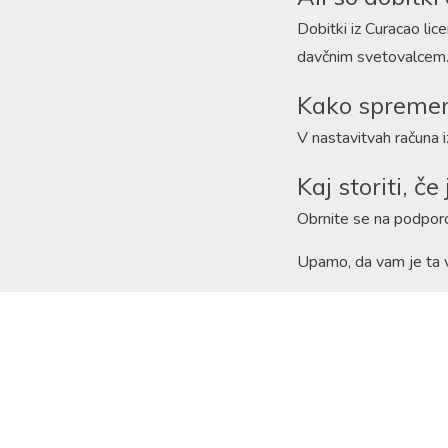
Dobitki iz Curacao lic
davčnim svetovalcem
Kako spremen
V nastavitvah računa i
Kaj storiti, če
Obrnite se na podporo,
Upamo, da vam je ta v