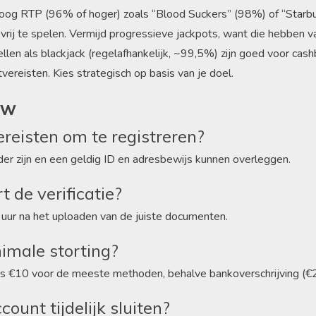
og RTP (96% of hoger) zoals “Blood Suckers” (98%) of “Starbur
rij te spelen. Vermijd progressieve jackpots, want die hebben 
llen als blackjack (regelafhankelijk, ~99,5%) zijn goed voor cash
vereisten. Kies strategisch op basis van je doel.
ow
ereisten om te registreren?
der zijn en een geldig ID en adresbewijs kunnen overleggen.
t de verificatie?
uur na het uploaden van de juiste documenten.
imale storting?
 is €10 voor de meeste methoden, behalve bankoverschrijving (€
count tijdelijk sluiten?