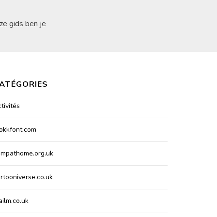
eze gids ben je
ATÉGORIES
tivités
okkfont.com
ampathome.org.uk
rtooniverse.co.uk
ilm.co.uk