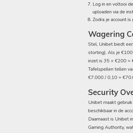
Log in en voltooi de
uploaden via de inst
Zodra je account is
Wagering Ca
Stel, Unibet biedt e
storting). Als je €10
inzet is 35 × €200 =
Tafelspellen tellen v
€7.000 / 0,10 = €70.0
Security Ov
Unibet maakt gebruik 
beschikbaar in de acc
Daarnaast is Unibet i
Gaming Authority, wat