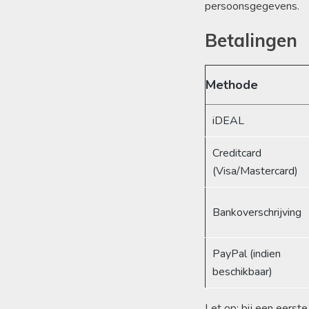
persoonsgegevens.
Betalingen
Methode
iDEAL
Creditcard
(Visa/Mastercard)
Bankoverschrijving
PayPal (indien
beschikbaar)
Let op: bij een eerst