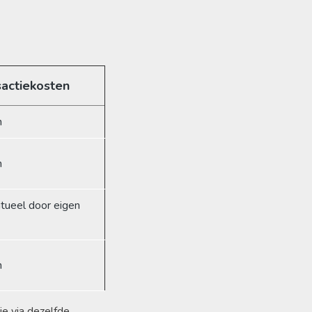
sactiekosten
n
n
tueel door eigen
n
je via dezelfde