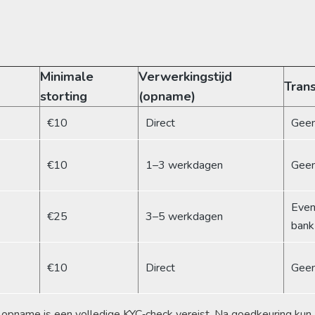
Minimale
Verwerkingstijd
Tran
storting
(opname)
€10
Direct
Gee
€10
1–3 werkdagen
Gee
Even
€25
3–5 werkdagen
bank
€10
Direct
Gee
e opname is een volledige KYC‑check vereist. Na goedkeuring kun 