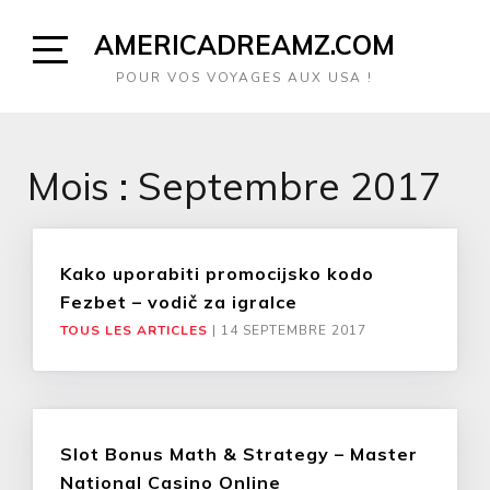
Skip
AMERICADREAMZ.COM
to
content
Open
POUR VOS VOYAGES AUX USA !
Sidebar
Mois :
Septembre 2017
Kako uporabiti promocijsko kodo
Fezbet – vodič za igralce
TOUS LES ARTICLES
|
14 SEPTEMBRE 2017
Slot Bonus Math & Strategy – Master
National Casino Online